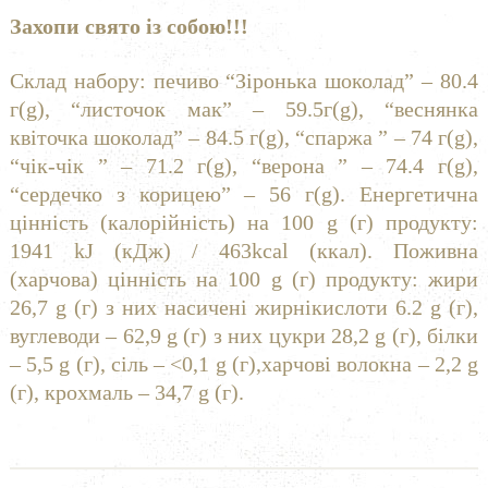
Захопи свято із собою!!!
Склад набору: печиво “Зіронька шоколад” – 80.4
г(g), “листочок мак” – 59.5г(g), “веснянка
квіточка шоколад” – 84.5 г(g), “спаржа ” – 74 г(g),
“чік-чік ” – 71.2 г(g), “верона ” – 74.4 г(g),
“сердечко з корицею” – 56 г(g). Енергетична
цінність (калорійність) на 100 g (г) продукту:
1941 kJ (кДж) / 463kcal (ккал). Поживна
(харчова) цінність на 100 g (г) продукту: жири
26,7 g (г) з них насичені жирнікислоти 6.2 g (г),
вуглеводи – 62,9 g (г) з них цукри 28,2 g (г), білки
– 5,5 g (г), сіль – <0,1 g (г),харчові волокна – 2,2 g
(г), крохмаль – 34,7 g (г).