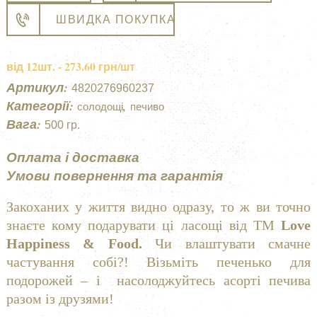
«Закоханим
t
ШВИДКА ПОКУПКА
у
e
життя»
r
від 12шт. - 273.60 грн/шт
кількість
n
a
Артикул:
4820276960237
t
Категорії:
,
cолодощі
печиво
i
Вага:
500 гр.
v
Оплата і доставка
e
:
Умови повернення та гарантія
Закоханих у життя видно одразу, то ж ви точно
знаєте кому подарувати ці ласощі від ТМ
Love
Happiness & Food
.
Чи влаштувати смачне
частування собі?! Візьміть печенько для
подорожей – і насолоджуйтесь асорті печива
разом із друзями!