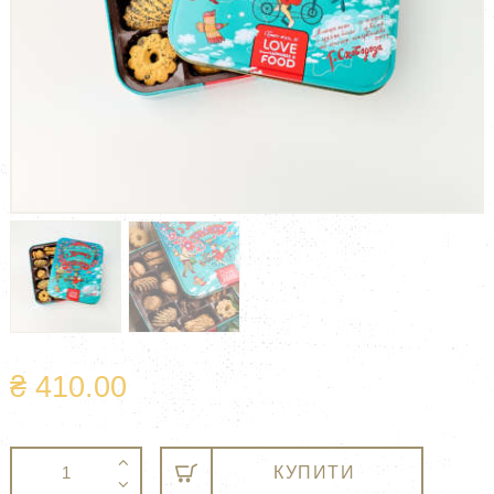
₴
410.00
Печиво
A
КУПИТИ
асорті
l