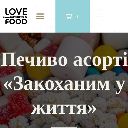
0
Печиво асорті
ЧАЙ В МЕТАЛЕВІЙ БАНЦІ
«Закоханим у
ФІРМОВА КАВА
CОЛОДОЩІ
життя»
ПОДАРУНКОВІ ЖЕРСТЯНІ БАНКИ