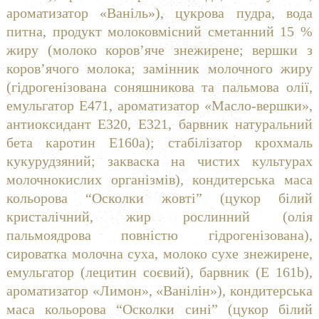
ароматизатор «Ваніль»), цукрова пудра, вода
питна, продукт молоковмісний сметанний 15 %
жиру (молоко коров’яче знежирене; вершки з
коров’ячого молока; замінник молочного жиру
(гідрогенізована соняшникова та пальмова олії,
емульгатор Е471, ароматизатор «Масло-вершки»,
антиоксидант Е320, Е321, барвник натуральний
бета каротин Е160а); стабілізатор крохмаль
кукурудзяний; закваска на чистих культурах
молочнокислих організмів), кондитерська маса
кольорова “Осколки жовті” (цукор білий
кристалічний, жир рослинний (олія
пальмоядрова повністю гідрогенізована),
сироватка молочна суха, молоко сухе знежирене,
емульгатор (лецитин соєвий), барвник (Е 161b),
ароматизатор «Лимон», «Ванілін»), кондитерська
маса кольорова “Осколки сині” (цукор білий