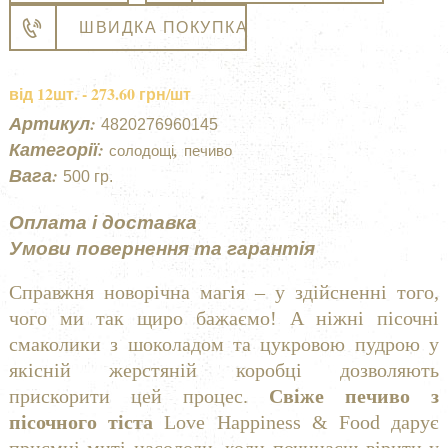
«Щасливого
t
ШВИДКА ПОКУПКА
Нового
e
року»
r
від 12шт. - 273.60 грн/шт
кількість
n
a
Артикул:
4820276960145
t
Категорії:
,
cолодощі
печиво
i
Вага:
500 гр.
v
Оплата і доставка
e
:
Умови повернення та гарантія
Справжня новорічна магія – у здійсненні того,
чого ми так щиро бажаємо! А ніжні пісочні
смаколики з шоколадом та цукровою пудрою у
якісній жерстяній коробці дозволяють
прискорити цей процес.
Свіже печиво з
пісочного тіста
Love Happiness & Food дарує