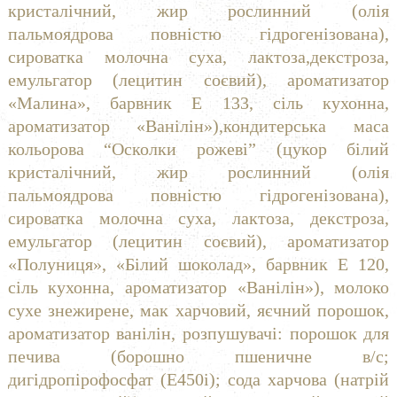
кристалічний, жир рослинний (олія
пальмоядрова повністю гідрогенізована),
сироватка молочна суха, лактоза,декстроза,
емульгатор (лецитин соєвий), ароматизатор
«Малина», барвник Е 133, сіль кухонна,
ароматизатор «Ванілін»),кондитерська маса
кольорова “Осколки рожеві” (цукор білий
кристалічний, жир рослинний (олія
пальмоядрова повністю гідрогенізована),
сироватка молочна суха, лактоза, декстроза,
емульгатор (лецитин соєвий), ароматизатор
«Полуниця», «Білий шоколад», барвник Е 120,
сіль кухонна, ароматизатор «Ванілін»), молоко
сухе знежирене, мак харчовий, яєчний порошок,
ароматизатор ванілін, розпушувачі: порошок для
печива (борошно пшеничне в/с;
дигідропірофосфат (Е450і); сода харчова (натрій