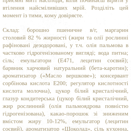
приємні миті насолоди, коли починаєш вірити у
втілення найсміливіших мрій. Розділіть цей
момент із тими, кому довіряєте.
Склад: борошно пшеничне в/г, маргарин
столовий 82 % жирності (жири та олії рослинні
рафіновані дезодоровані, у т.ч. олія пальмова в
частково гідрогенізованому вигляді; вода питна;
сіль; емульгатори (Е471, лецитин соєвий);
барвник харчовий натуральний (бета-каротин);
ароматизатор («Масло вершкове»); консервант
сорбінова кислота Е200; регулятор кислотності
кислота молочна), цукор білий кристалічний,
глазур кондитерська (цукор білий кристалічний,
жир рослинний (олія пальмоядрова повністю
гідрогенізована), какао-порошок зі зниженим
вмістом жиру 10-12%, емульгатор (лецитин
соєвий), ароматизатор «Шоколад», сіль кухонна,