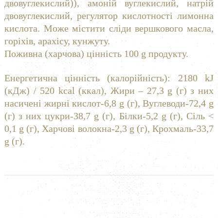
двовуглекислий)), амоній вуглекислий, натрій
двовуглекислий, регулятор кислотності лимонна
кислота. Може містити сліди вершкового масла,
горіхів, арахісу, кунжуту.
Поживна (харчова) цінність 100 g продукту.
Енергетична цінність (калорійність): 2180 kJ
(кДж) / 520 kcal (ккал), Жири – 27,3 g (г) з них
насичені жирні кислот-6,8 g (г), Вуглеводи-72,4 g
(г) з них цукри-38,7 g (г), Білки-5,2 g (г), Сіль <
0,1 g (г), Харчові волокна-2,3 g (г), Крохмаль-33,7
g (г).