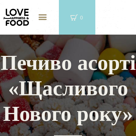
0
Печиво асорті
ЧАЙ В МЕТАЛЕВІЙ БАНЦІ
«Щасливого
ФІРМОВА КАВА
CОЛОДОЩІ
Нового року»
ПОДАРУНКОВІ ЖЕРСТЯНІ БАНКИ